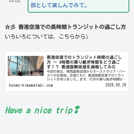
りんりん
部として楽しんでみて。
☆彡 香港空港での長時間トランジットの過ごし方
いろいろについては、こちらから⤵
香港空港でのトランジット時間の過ごし
方 ～ 9時間の乗り継ぎ時間をどう過ご
す！？ 香港国際空港を満喫してみた
今回の旅は、関西国際空港からオーストラリア・パー
スへの往復旅。往復ともに 香港国際空港でのトラン
ジットがありました。まず、行きの乗り継ぎ時間は約
90分。「そんな短時間で大丈夫？」と少し不安でした
2026.05.29
kyomo-kimamatabi.com
が、結果的にはまったく問題なし。案内表示も分か…
❢
Have a nice
trip