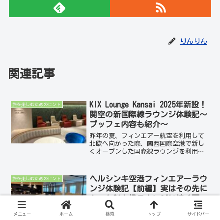
りんりん
関連記事
KIX Lounge Kansai 2025年新設！
旅を楽しむためのヒント
関空の新国際線ラウンジ体験記～
ブッフェ内容も紹介～
昨年の夏、フィンエアー航空を利用して
北欧へ向かった際、関西国際空港で新し
くオープンした国際線ラウンジを利用す
る機会がありました。今回はそのときに
利用した 「KIX Lounge Kansai」 の様
子をご紹介します。KIX Lounge K...
ヘルシンキ空港フィンエアーラウ
旅を楽しむためのヒント
ンジ体験記【前編】実はその先に
あった?!上級ラウンジに続く扉
2度目のフィンエアーラウンジ利用の機会
メニュー
ホーム
検索
トップ
サイドバー
がありました。今回は、実際に利用した