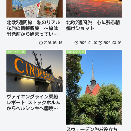
北欧2週間旅 私のリアル
北欧2週間旅 心に残る朝
な旅の情報収集 ～旅は
焼けショット
出発前から始まっている
フィンランド＆スウェー
2026.03.16
2026.01.02
2026.03.05
デン編
海外ひとり旅
海外ひとり旅
ヴァイキングライン乗船
レポート ストックホルム
からヘルシンキへ国境を
越えて一泊！ 美しいバ
ルト海の朝 北欧2週間ひ
とり旅
スウェーデン旅お役立ち