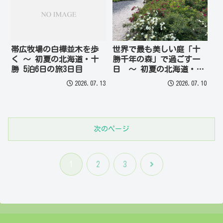
帯広牧場の白樺並木を歩
世界で最も美しい庭「十
く ～ 初夏の北海道・十
勝千年の森」で過ごす一
勝 5泊6日の旅3日目
日 ～ 初夏の北海道・十
勝 5泊6日の旅
2026.07.13
2026.07.10
次のページ
次
1
2
3
へ