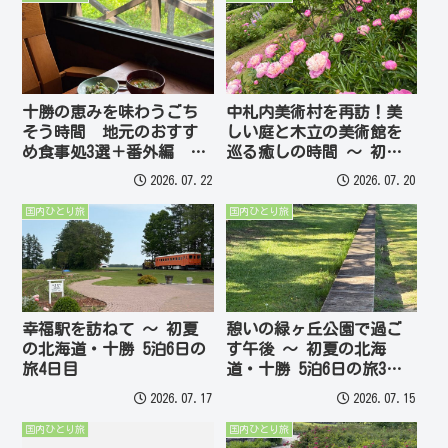
十勝の恵みを味わうごち
中札内美術村を再訪！美
そう時間 地元のおすす
しい庭と木立の美術館を
め食事処3選＋番外編 ～
巡る癒しの時間 ～ 初夏
初夏の北海道・十勝5泊6
の北海道・十勝5泊6日の
2026.07.22
2026.07.20
日の旅
旅4日目
国内ひとり旅
国内ひとり旅
幸福駅を訪ねて ～ 初夏
憩いの緑ヶ丘公園で過ご
の北海道・十勝 5泊6日の
す午後 ～ 初夏の北海
旅4日目
道・十勝 5泊6日の旅3日
目
2026.07.17
2026.07.15
国内ひとり旅
国内ひとり旅