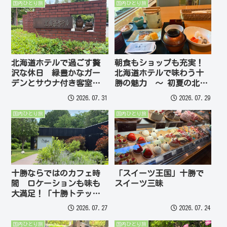
国内ひとり旅
国内ひとり旅
北海道ホテルで過ごす贅
朝食もショップも充実！
沢な休日 緑豊かなガー
北海道ホテルで味わう十
デンとサウナ付き客室を
勝の魅力 ～ 初夏の北海
満喫 ～ 初夏の北海道・
道・十勝5泊6日の旅
2026.07.31
2026.07.29
十勝5泊6日の旅
国内ひとり旅
国内ひとり旅
十勝ならではのカフェ時
「スイーツ王国」十勝で
間 ロケーションも味も
スイーツ三昧
大満足！「十勝トテッポ
工房」は何度でも通いた
2026.07.27
2026.07.24
くなる場所 ～ 初夏の北
海道・十勝5泊6日の旅
国内ひとり旅
国内ひとり旅