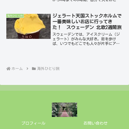
し、薪をくべ、楽しんだ後は片づけま
で。すべて自分の手で行う初めての挑戦
に、説明書を何度も読み返してから小屋
ジェラート天国ストックホルムで
海外ひとり旅
へ向かいました。「たとえ...
一番美味しいお店に行ってき
た！ スウェーデン 北欧2週間旅
スウェーデンでは、アイスクリーム（ジ
ェラート）がみんな大好き。街を歩け
ば、いつでもどこでも人々が片手にアイ
スを持っている姿をよく見かけます。市
内のあちこちにアイススタンドがあり、
スーパーのアイスクリームコーナーも充
実しています。今回は、滞在...
ホーム
海外ひとり旅
プロフィール
お問い合わせ