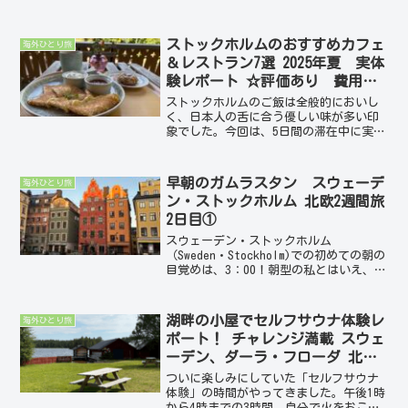
にでも行ってみたいと思いました。けれ
ども、たくさんあるアーキペラゴの中で
どこに行こう？迷って結局選んだのは、
ストックホルムのおすすめカフェ
海外ひとり旅
ストックホルムから一番近い...
＆レストラン7選 2025年夏 実体
験レポート ☆評価あり 費用も
公開 北欧2週間旅
ストックホルムのご飯は全般的においし
く、日本人の舌に合う優しい味が多い印
象でした。今回は、5日間の滞在中に実際
に訪れたお店を詳しくご紹介します。全
てカジュアルで気楽に入ることができる
ところばかりです。注文したメニューや
早朝のガムラスタン スウェーデ
海外ひとり旅
金額もすべて公開！また...
ン・ストックホルム 北欧2週間旅
2日目①
スウェーデン・ストックホルム
（Sweden・Stockholm)での初めての朝の
目覚めは、3：00！朝型の私とはいえ、時
差ボケも手伝って。でも、さすが白夜の
北欧、窓の外は白々と明るくなりつつあ
る・・。調べてみるとなんとこの時間で
湖畔の小屋でセルフサウナ体験レ
海外ひとり旅
も市バスは動...
ポート！ チャレンジ満載 スウェ
ーデン、ダーラ・フローダ 北欧2
週間旅7日目後編
ついに楽しみにしていた「セルフサウナ
体験」の時間がやってきました。午後1時
から4時までの3時間、自分で火をおこ