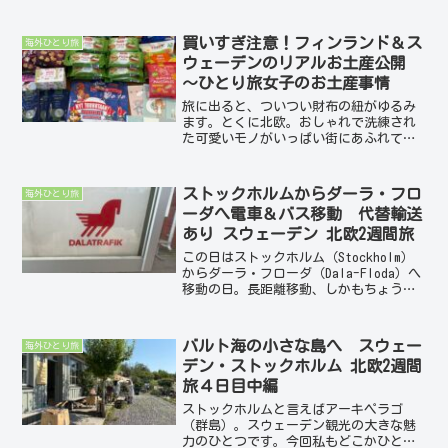
店も観光客でいっぱいです。立ち並ぶお
土産物屋さん、雑貨屋さん、カフェやレ
ストランのお店の中はもちろん、路面の
買いすぎ注意！フィンランド＆ス
海外ひとり旅
テラス席も人でいっぱい。...
ウェーデンのリアルお土産公開
〜ひとり旅女子のお土産事情
旅に出ると、ついつい財布の紐がゆるみ
ます。とくに北欧。おしゃれで洗練され
た可愛いモノがいっぱい街にあふれてい
ます。ムーミングッズに、マリメッコの
服飾品、イッタラ、アラビアなどのキッ
チン用品、、、スーパーに並ぶお菓子の
ストックホルムからダーラ・フロ
海外ひとり旅
パッケージまでおしゃれで...
ーダへ電車＆バス移動 代替輸送
あり スウェーデン 北欧2週間旅
この日はストックホルム（Stockholm）
からダーラ・フローダ（Dala-Floda）へ
移動の日。長距離移動、しかもちょうど
この路線が大規模修復の期間でバスによ
る代替輸送あり。元々本数も少ないこの
路線で、はたして乗り継ぎがうまくいく
バルト海の小さな島へ スウェー
海外ひとり旅
のか？...
デン・ストックホルム 北欧2週間
旅４日目中編
ストックホルムと言えばアーキペラゴ
（群島）。スウェーデン観光の大きな魅
力のひとつです。今回私もどこかひとつ