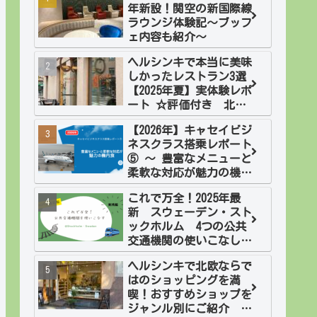
年新設！関空の新国際線
ラウンジ体験記～ブッフ
ェ内容も紹介～
ヘルシンキで本当に美味
しかったレストラン3選
【2025年夏】実体験レポ
ート ☆評価付き 北欧2
週間旅・フィンランド
【2026年】キャセイビジ
ネスクラス搭乗レポート
⑤ ～ 豊富なメニューと
柔軟な対応が魅力の機内
食
これで万全！2025年最
新 スウェーデン・スト
ックホルム 4つの公共
交通機関の使いこなし
方 実践編
ヘルシンキで北欧ならで
はのショッピングを満
喫！おすすめショップを
ジャンル別にご紹介 北