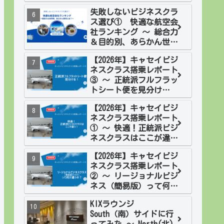
欧２週間旅 フィンラン
失敗しないビジネスクラ
ド
ス選び① 快適な航空会
社ランキング ～ 総合力
＆目的別、あらかん世代
には？
【2026年】キャセイビジ
ネスクラス搭乗レポート
③ ～ 正統派フルフラッ
トシート便を見分け
る！
【2026年】キャセイビジ
ネスクラス搭乗レポート
① ～ 快適！正統派ビジ
ネスクラスはここが違
う！
【2026年】キャセイビジ
ネスクラス搭乗レポート
② ～ リージョナルビジ
ネス（簡易版）って何が
違うの？
KIXラウンジ
South（南）サイドに行
ってみた ～ North(北)