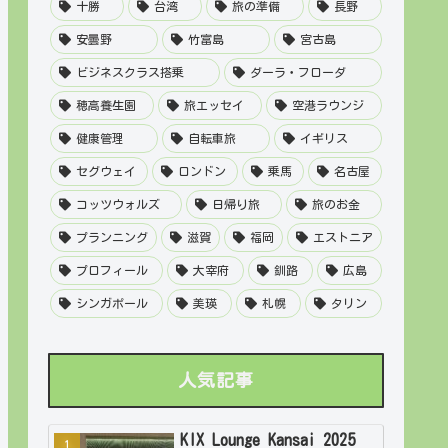
十勝
台湾
旅の準備
長野
安曇野
竹富島
宮古島
ビジネスクラス搭乗
ダーラ・フローダ
穂高養生園
旅エッセイ
空港ラウンジ
健康管理
自転車旅
イギリス
セグウェイ
ロンドン
乗馬
名古屋
コッツウォルズ
日帰り旅
旅のお金
プランニング
滋賀
福岡
エストニア
プロフィール
大宰府
釧路
広島
シンガポール
美瑛
札幌
タリン
人気記事
KIX Lounge Kansai 2025