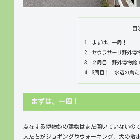
目
まずは、一周！
セウラサーリ野外博
２周目 野外博物館
3周目！ 水辺の鳥
まずは、一周！
点在する博物館の建物はまだ開いていないの
人たちがジョギングやウォーキング、犬の散