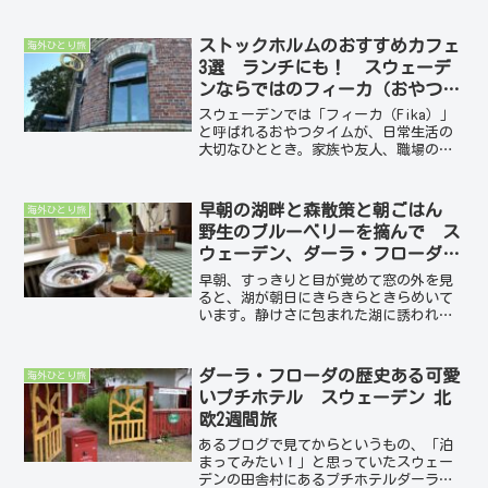
ばって行ってきました。必ず行きたかっ
たところの一つですから。スカンセン前
からバスが出ていますが、バスを降りて
ストックホルムのおすすめカフェ
海外ひとり旅
からもけっこう歩きます💦...
3選 ランチにも！ スウェーデ
ンならではのフィーカ（おやつタ
イム）を楽しもう！費用も公開
スウェーデンでは「フィーカ（Fika）」
2025年夏 実体験レポート 北欧2
と呼ばれるおやつタイムが、日常生活の
大切なひととき。家族や友人、職場の仲
週間旅
間と一緒にコーヒーやお菓子を楽しむ時
間で、スウェーデンの文化を感じられる
素敵な習慣です。ストックホルムでは、
早朝の湖畔と森散策と朝ごはん
海外ひとり旅
街歩きの合間に素敵な...
野生のブルーベリーを摘んで ス
ウェーデン、ダーラ・フローダ
北欧2週間旅7日目前編
早朝、すっきりと目が覚めて窓の外を見
ると、湖が朝日にきらきらときらめいて
います。静けさに包まれた湖に誘われる
ように、まだひっそりとしたホテルの階
段をそっと降りて、屋外へ。8時からの朝
ごはんまでにはまだたっぷり時間があっ
ダーラ・フローダの歴史ある可愛
海外ひとり旅
たので、薄暗さの残る早...
いプチホテル スウェーデン 北
欧2週間旅
あるブログで見てからというもの、「泊
まってみたい！」と思っていたスウェー
デンの田舎村にあるプチホテルダーラ・