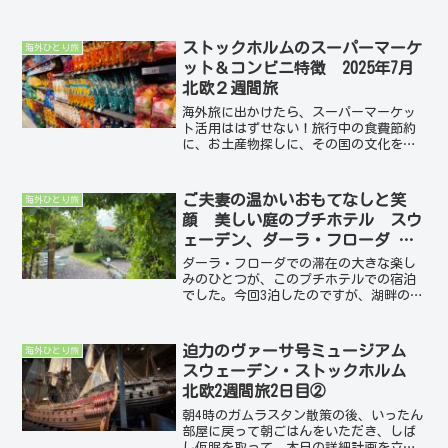
フローダ・ヴェルドス（Dala-Floda
Värdshus）。今回の旅での大きな楽しみ
のひとつでした。オーナーご夫妻が大切
ストックホルムのスーパーマーケ
海外ひとり旅
に手入れ...
ット＆コンビニ特徴 2025年7月
北欧２週間旅
海外旅に出かけたら、スーパーマーケッ
ト活用ははずせない！旅行中の食費節約
に、お土産物探しに、その国の文化を知
るために。スーパーマーケット巡りはと
にかく楽しいです♪今回もお世話になり
ました。ストックホルムにも、大小さま
ご夫妻の温かいおもてなしと笑
海外ひとり旅
ざまなスーパーが中心部に...
顔 美しい庭のプチホテル スウ
ェーデン、ダーラ・フローダ 北
欧2週間旅
ダーラ・フローダでの滞在の大きな楽し
みのひとつが、このプチホテルでの宿泊
でした。今回3泊したのですが、湖畔の自
然あふれる環境と、美しい庭に囲まれた
ホテルも素晴らしかったのですが、ホテ
ルのオーナーご夫妻の温かいおもてなし
迫力のヴァーサ号ミュージアム
海外ひとり旅
で、予想を超える素敵な...
スウェーデン・ストックホルム
北欧2週間旅2日目②
朝4時のガムラスタン散策の後、いったん
部屋に戻って朝ごはんをいただき、しば
し仮眠を取って、本日の詳細計画を立て