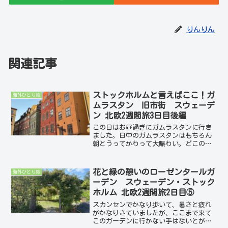
りんりん
関連記事
ストックホルムと言えばここ！ガ
海外ひとり旅
ムラスタン 旧市街 スウェーデ
ン 北欧2週間旅3日目後編
この日はお昼過ぎにガムラスタンに行き
ました。日中のガムラスタンはもちろん
朝とうってかわって大賑わい。どこのお
店も観光客でいっぱいです。立ち並ぶお
土産物屋さん、雑貨屋さん、カフェやレ
ストランのお店の中はもちろん、路面の
花と緑の憩いのローゼンタールガ
海外ひとり旅
テラス席も人でいっぱい。...
ーデン スウェーデン・ストック
ホルム 北欧2週間旅2日目⑤
スカンセンでかなり歩いて、暑さと疲れ
がかなりきていましたが、ここまで来て
このガーデンに行かない手はないとがん