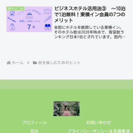
編。長期滞在の旅スタイルのプランの立
て方、準備の方法などを私の現在実行中
ビジネスホテル活用法③ ～10泊
国内ひとり旅
の例でご紹介します。...
で1泊無料！東横イン会員の7つの
メリット
全国にホテルを展開している東横イン。
そのホテル数は2026年時点で、客室数ラ
ンキング日本1位とされています。国内：
約343ホテル客室数：約73,000室海外を
含めると約360軒（約79,000室）しか
も、ほぼすべてが駅前立地。さらに47都
道...
ホーム
旅を楽しむためのヒント
プロフィール
お問い合わせ
目次
プライバシーポリシー＆免責事項