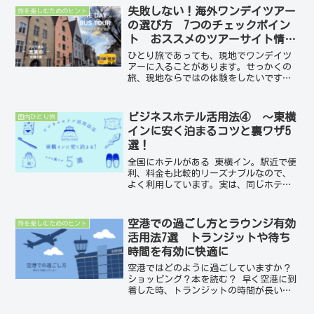
真が、とても多いということ。それも木
失敗しない！海外ワンデイツアー
旅を楽しむためのヒント
と緑に囲まれている道。そ...
の選び方 7つのチェックポイン
ト おススメのツアーサイト情報
3選！
ひとり旅であっても、現地でワンデイツ
アーに入ることがあります。せっかくの
旅、現地ならではの体験をしたいです
ね。どんな時にワンデイツアーを探す
か、また、海外でのワンデイツアー（1日
観光ツアー）を選ぶ際のポイントを押さ
ビジネスホテル活用法④ ～東横
国内ひとり旅
えると、満足度の高い体験に...
インに安く泊まるコツと裏ワザ5
選！
全国にホテルがある 東横イン。駅近で便
利、料金も比較的リーズナブルなので、
よく利用しています。実は、同じホテル
でもちょっとしたコツを知っているだけ
で宿泊料金が変わることがあります。今
回は、私が実際にやっている東横インに
空港での過ごし方とラウンジ有効
旅を楽しむためのヒント
少しでも安く泊まるコツ...
活用法7選 トランジットや待ち
時間を有効に快適に
空港ではどのように過ごしていますか？
ショッピング？本を読む？ 早く空港に到
着した時、トランジットの時間が長い
時、空港内で過ごす時間はけっこうあり
ますね。フライトまでの時間や空港の設