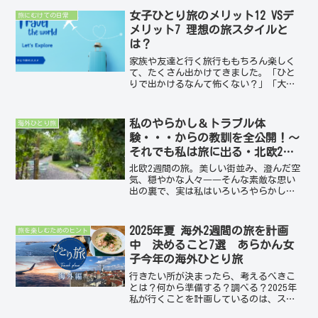
備によって異なりますが、次のフライト
女子ひとり旅のメリット12 VSデ
旅にむけての日常
に備えて、その空き時間を...
メリット7 理想の旅スタイルと
は？
家族や友達と行く旅行ももちろん楽しく
て、たくさん出かけてきました。「ひと
りで出かけるなんて怖くない？」「大変
じゃない？」よく聞かれます。確かに。
それなのに、どうして私はひとり旅に出
かけるのだろう？あらためて、私がひと
私のやらかし＆トラブル体
海外ひとり旅
り旅に出かける理由を考え...
験・・・からの教訓を全公開！～
それでも私は旅に出る・北欧2週
間ひとり旅
北欧2週間の旅。美しい街並み、澄んだ空
気、穏やかな人々――そんな素敵な思い
出の裏で、実は私はいろいろやらかしま
した。「え？そんなこと？」と思うよう
な初歩的ミスばかり。旅先ではその“ち
ょっとしたミス”が、時間もお金も気力
2025年夏 海外2週間の旅を計画
旅を楽しむためのヒント
も奪います。今回は、私...
中 決めること7選 あらかん女
子今年の海外ひとり旅
行きたい所が決まったら、考えるべきこ
とは？何から準備する？調べる？2025年
私が行くことを計画しているのは、スウ
ェーデンとフィンランド。今回は、海外