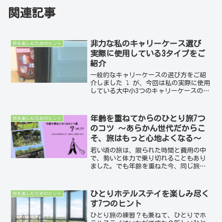
関連記事
非力な私のキャリーケース選び
旅を楽しむためのヒント
実際に使用している3タイプをご
紹介
一般的なキャリーケースの選び方をご紹
介しました ⤵ が、今回は私の実際に使用
している大中小3つのキャリーケースの紹
介と選んだ理由、重宝している点などを
お知らせしたいと思います。私はとにか
く非力です💦 海外旅行であってもキャ
年齢を重ねてからのひとり旅7つ
旅を楽しむためのヒント
リーケースは、バッ...
のコツ ～あらかん世代だからこ
そ、旅はもっと心地よくなる〜
若い頃の旅は、限られた時間と費用の中
で、勢いと体力で乗り切れることもあり
ました。でも年齢を重ねた今、同じ旅の
仕方がベストとは限りません。そのかわ
りに手に入れたのが、無理をしない判断
力と、自分を大切にする感覚。今回は、
ひとりホテルステイを楽しみ尽く
旅を楽しむためのヒント
あらかん世代の私が実感し...
す7つのヒント
ひとり旅の練習？も兼ねて、ひとりでホ