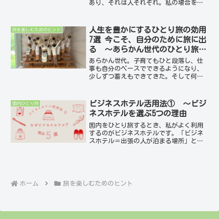
あり、それは人それぞれ。私の場合を実
際の手順に沿ってご紹介します。ヘルシ
ンキでは幸い条件をクリアできる場所が
ほとんどでした。滞在をより快適に楽し
人生を豊かにするひとり旅の効用
旅を楽しむためのヒント
むために以下の要素を検討...
7選 今こそ、自分のために旅に出
る ～あらかん世代のひとり旅の
すすめ
あらかん世代。子育てもひと段落し、仕
事も自分のペースでできるようになり、
少しずつ蓄えもできてきた。そして何よ
り大きいのは、「自由に使える時間」が
増えたこと。今こそ旅に出る時です。そ
れも、誰かに合わせる旅ではなく、自分
ビジネスホテル活用法① ～ビジ
国内ひとり旅
の思い通りのひとり旅。思...
ネスホテルを選ぶ5つの理由
国内をひとり旅するとき、私がよく利用
するのがビジネスホテルです。「ビジネ
スホテル＝出張の人が泊まる場所」とい
うイメージがあるかもしれませんが、実
はひとり旅にもとても便利で快適な宿泊
スタイル。今回は、あらかん女子ひとり
旅を楽しむ私のビジネスホ...
ホーム
旅を楽しむためのヒント