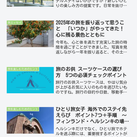
テルステイはいかがですか？新しいひと
りの楽しみ方の提案です。日常を抜け出
して、日帰り、一泊、二泊でのホテルス
テイで、とことん自分だけの自分に優し
いプランをたててみましょう。ひとりホ
2025年の旅を振り返って思うこ
旅エッセイ
テルステイは、自分だけの...
と 「いつか」がやってきた！
心に残る景色とともに
今年も、心と体を満たす充実した旅の時
間を過ごすことができました。写真を見
返しながら一年を振り返ると、その土地
の空気や音、そこで感じた気持ちまでが
鮮やかによみがえってきます。1月｜宮古
島年の始まりは宮古島から。島を半周す
旅のお供 スーツケースの選び
旅を楽しむためのヒント
る自転車旅に挑戦しまし...
方 5つの必須チェックポイント
旅行のお供スーツケースは、やはり気分
が上がるお気に入りのものを選びたいも
のですね。旅行の目的や日数、移動手段
などによって最適なスーツケースを選び
たいと思いつつ、スーツケース売り場に
行くと、大小さまざまなものがあって、
ひとり旅女子 海外でのステイ先
旅を楽しむためのヒント
迷ってしまいがち。自分の...
えらび ポイント7つ＋手順 ～
フィンランド・ヘルシンキの場合
～
ヘルシンキだけでなく、ひとり旅でホテ
ルを選ぶ際には、重要視するポイントが