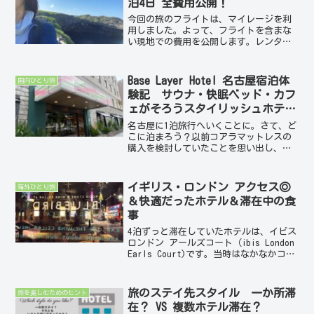
泊4日 全費用公開！
今回の旅のフライトは、マイレージを利
用しました。よって、フライトを含まな
い現地での費用を公開します。レンタカ
ー利用とどちらが安いのかな？1日目（到
着）近場を自転車で散策空港からホテル
最寄りまでバス代 ― 300ジェラートミ
Base Layer Hotel 名古屋宿泊体
国内ひとり旅
ニパフェ ― 70...
験記 サウナ・快眠ベッド・カフ
ェがそろうスタイリッシュホテル
で快適ステイ！
名古屋に1泊旅行へいくことに。さて、ど
こに泊まろう？以前コアラマットレスの
購入を検討していたことを思い出し、そ
のマットレスを導入していると聞いた
「Base Layer Hotel 通称BLH」に泊ま
ってみることにしました。比較的新しい
イギリス・ロンドン アクセス◎
海外ひとり旅
ビジネ...
＆快適だったホテル＆滞在中の食
事
4泊ずっと滞在していたホテルは、イビス
ロンドン アールズコート（ibis London
Earls Court)です。当時はなかなかコス
パもよくリーズナブルに滞在できたので
すが、新規改装をしてきれいになった
分、滞在費はお高くなった模様💦 ...
旅のステイ先スタイル 一か所滞
旅を楽しむためのヒント
在？ VS 複数ホテル滞在？