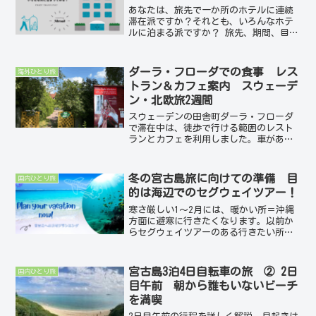
あなたは、旅先で一か所のホテルに連続
滞在派ですか？それとも、いろんなホテ
ルに泊まる派ですか？ 旅先、期間、目
的、予算、スケジュールにも左右されま
すが、どちらかと言えば？今回それぞれ
のメリットをあらためて考えてみること
ダーラ・フローダでの食事 レス
海外ひとり旅
で、毎回の旅のステイ先を...
トラン＆カフェ案内 スウェーデ
ン・北欧旅2週間
スウェーデンの田舎町ダーラ・フローダ
で滞在中は、徒歩で行ける範囲のレスト
ランとカフェを利用しました。車があれ
ば近隣の村にも行けたのかもしれません
が、村の中だけでも十分楽しめました。
今回は、実際に私が利用したレストラ
冬の宮古島旅に向けての準備 目
国内ひとり旅
ン、カフェ情報をお届けいた...
的は海辺でのセグウェイツアー！
寒さ厳しい1～2月には、暖かい所＝沖縄
方面に避寒に行きたくなります。以前か
らセグウェイツアーのある行きたい所リ
ストに入っていた宮古島を訪れることに
しました。宮古島へは、4年前の次男の結
婚式の時が初めての訪問で今回は2回目。
宮古島3泊4日自転車の旅 ② 2日
国内ひとり旅
その準備の様子を紹...
目午前 朝から誰もいないビーチ
を満喫