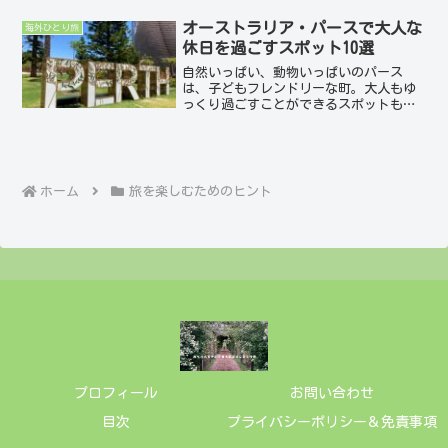
ン川、そして対岸にはパース中心部の美
しいスカイラインが広がる、まさに絶好
オーストラリア・パースで大人な
海外ひとり旅
のロケーショ...
休日を過ごすスポット10選
自然いっぱい、動物いっぱいのパース
は、子どもフレンドリーな町。大人もゆ
っくり過ごすことができるスポットもた
くさんあります。自然、文化、食、アー
トなど、大人が多彩な楽しみ方ができる
場所をご紹介します。スワン・バレー
(Swan Valley)...
ホーム
旅を楽しむためのヒント
プロフィール
お問い合わせ
目次
プライバシーポリシー＆免責事項