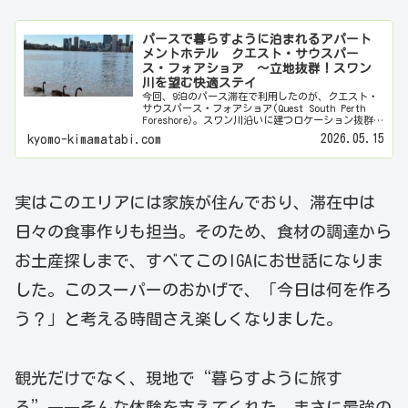
パースで暮らすように泊まれるアパート
メントホテル クエスト・サウスパー
ス・フォアショア ～立地抜群！スワン
川を望む快適ステイ
今回、9泊のパース滞在で利用したのが、クエスト・
サウスパース・フォアショア(Quest South Perth
Foreshore)。スワン川沿いに建つロケーション抜群の
ホテルで、対岸に広がるパース中心部の美しいスカイ
2026.05.15
kyomo-kimamatabi.com
ラインを望める贅沢な立…
実はこのエリアには家族が住んでおり、滞在中は
日々の食事作りも担当。そのため、食材の調達から
お土産探しまで、すべてこのIGAにお世話になりま
した。このスーパーのおかげで、「今日は何を作ろ
う？」と考える時間さえ楽しくなりました。
観光だけでなく、現地で“暮らすように旅す
る”――そんな体験を支えてくれた、まさに最強の