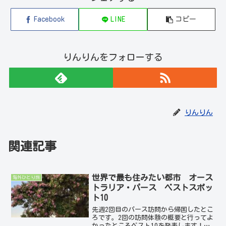
Facebook
LINE
コピー
りんりんをフォローする
りんりん
関連記事
世界で最も住みたい都市 オース
海外ひとり旅
トラリア・パース ベストスポッ
ト10
先週2回目のパース訪問から帰国したとこ
ろです。2回の訪問体験の概要と行ってよ
かったところベスト10を発表します！こ