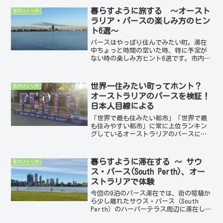
な失敗談を、次の旅への教訓も込めてま
暮らすように旅する ～オースト
海外ひとり旅
とめてみます。「ビ...
ラリア・パースの楽しみ方のヒン
ト6選～
パースはやっぱり住んでみたい町。滞在
中ちょっと時間の空いた時、特に予定が
ない時の楽しみ方ヒント6選です。市内無
料バスで気ままに自由移動無料のバス
（CATバス）を利用すると、効率的かつ経
済的に主要スポットを回ることができま
世界一住みたい町ってホント？
海外ひとり旅
す。窓の大きな快適な...
オーストラリアのパースを検証！
日本人目線による
「世界で最も住みたい都市」「世界で最
も住みやすい都市」に常に上位ランキン
グしているオーストラリアのパースに行
ってきました。厳しい日本人女子目線で
その理由を検証してみます。「確かに⤴」
と思ったところ7選、「う～ん？ ⤵」と思
暮らすように滞在する ～ サウ
海外ひとり旅
ったところ2選とそ...
ス・パース(South Perth)、オー
ストラリアで体験
今回の9泊のパース滞在では、街の喧騒か
ら少し離れたサウス・パース（South
Perth）のハーパーテラス周辺に滞在しま
した。目の前にはゆったりと流れるスワ