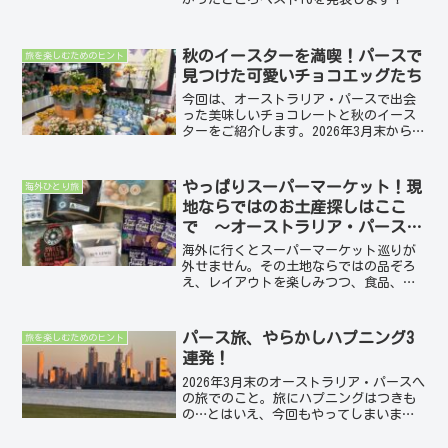
れからのブログではこのベスト10の場所
を中心にパースの魅力を存分にお届けし
ますね。1回目 2019年3月中旬＜時期・
秋のイースターを満喫！パースで
旅を楽しむためのヒント
旅程＞20...
見つけた可愛いチョコエッグたち
今回は、オーストラリア・パースで出会
った美味しいチョコレートと秋のイース
ターをご紹介します。2026年3月末から4
月にかけて訪れたパース。この時期とい
えば、そう「イースター」です。日本と
は季節が逆のオーストラリアでは、ちょ
やっぱりスーパーマーケット！現
海外ひとり旅
うど秋の始まり。少...
地ならではのお土産探しはここ
で ～オーストラリア・パースの
スーパー4選～
海外に行くとスーパーマーケット巡りが
外せません。その土地ならではの品ぞろ
え、レイアウトを楽しみつつ、食品、日
用品、そしてお土産探しのショッピング
が楽しい。パースで滞在中に訪れたおす
すめスーパー4選をご紹介。ウールワース
パース旅、やらかしハプニング3
旅を楽しむためのヒント
（Woolworths...
連発！
2026年3月末のオーストラリア・パースへ
の旅でのこと。旅にハプニングはつきも
の…とはいえ、今回もやってしまいまし
た。むしろ「今回も平常運転」と言うべ
きかもしれません（笑）。そんなリアル