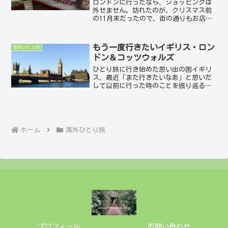
ロンドンに行ったなら、ショッピングは
外せません。訪れたのが、クリスマス前
の11月末だったので、街の通りもお店の
中もクリスマスデコレーション、イルミ
ネーションでいっぱい。可愛いディスプ
レイの数々にテンションが上がりまし
もう一度行きたいイギリス・ロン
海外ひとり旅
た。たくさんお店がある中...
ドン＆コッツウォルズ
ひとり旅に行き始めた思い出の国イギリ
ス、最近「また行きたいなあ」と思いだ
して以前に行った時のことを振り返るこ
とが多いこの頃です。お天気がどんよ
り、ご飯もあまり美味しいとは言えない
という噂の数々、、がありつつも魅力的
な国イギリス。なぜイギリス...
ホーム
海外ひとり旅
プロフィール
お問い合わせ