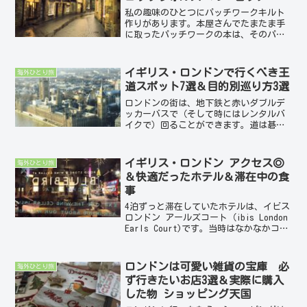
私の趣味のひとつにパッチワークキルト
作りがあります。本屋さんでたまたま手
に取ったパッチワークの本は、そのパッ
チワークキルト作品の美しさもさること
ながら、作品を撮影している場所の何と
も言えない情緒あふれる美しさに惹かれ
イギリス・ロンドンで行くべき王
海外ひとり旅
ました。手元において今で...
道スポット7選＆目的別巡り方3選
ロンドンの街は、地下鉄と赤いダブルデ
ッカーバスで（そして時にはレンタルバ
イクで）回ることができます。道は碁盤
の目にはなっておらず複雑なので、詳し
い地図か、Google Mapが必携です。ロン
ドン市内王道観光スポット7選ロンドンを
イギリス・ロンドン アクセス◎
海外ひとり旅
訪れたなら、...
＆快適だったホテル＆滞在中の食
事
4泊ずっと滞在していたホテルは、イビス
ロンドン アールズコート（ibis London
Earls Court)です。当時はなかなかコス
パもよくリーズナブルに滞在できたので
すが、新規改装をしてきれいになった
分、滞在費はお高くなった模様💦 ...
ロンドンは可愛い雑貨の宝庫 必
海外ひとり旅
ず行きたいお店3選＆実際に購入
した物 ショッピング天国