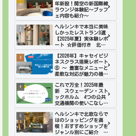
年新設！関空の新国際線
ラウンジ体験記～ブッフ
ェ内容も紹介～
ヘルシンキで本当に美味
しかったレストラン3選
【2025年夏】実体験レポ
ート ☆評価付き 北欧2
週間旅・フィンランド
【2026年】キャセイビジ
ネスクラス搭乗レポート
⑤ ～ 豊富なメニューと
柔軟な対応が魅力の機内
食
これで万全！2025年最
新 スウェーデン・スト
ックホルム 4つの公共
交通機関の使いこなし
方 実践編
ヘルシンキで北欧ならで
はのショッピングを満
喫！おすすめショップを
ジャンル別にご紹介 北