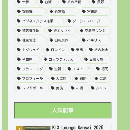
十勝
台湾
旅の準備
長野
安曇野
竹富島
宮古島
ビジネスクラス搭乗
ダーラ・フローダ
穂高養生園
旅エッセイ
空港ラウンジ
健康管理
自転車旅
イギリス
セグウェイ
ロンドン
乗馬
旅のお金
名古屋
コッツウォルズ
日帰り旅
プランニング
滋賀
エストニア
福岡
プロフィール
大宰府
釧路
広島
シンガポール
美瑛
札幌
タリン
人気記事
KIX Lounge Kansai 2025