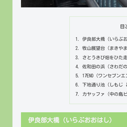
目
伊良部大橋（いらぶ
牧山展望台（まきや
さとうきび畑をひた
佐和田の浜（さわだ
17END（ワンセブン
下地通り池（しもじ 
カヤッファ（中の島
伊良部大橋（いらぶおおはし）