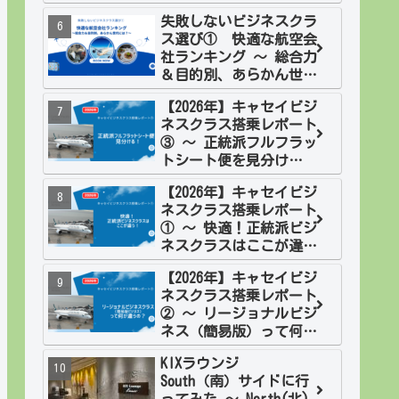
欧２週間旅 フィンラン
失敗しないビジネスクラ
ド
ス選び① 快適な航空会
社ランキング ～ 総合力
＆目的別、あらかん世代
には？
【2026年】キャセイビジ
ネスクラス搭乗レポート
③ ～ 正統派フルフラッ
トシート便を見分け
る！
【2026年】キャセイビジ
ネスクラス搭乗レポート
① ～ 快適！正統派ビジ
ネスクラスはここが違
う！
【2026年】キャセイビジ
ネスクラス搭乗レポート
② ～ リージョナルビジ
ネス（簡易版）って何が
違うの？
KIXラウンジ
South（南）サイドに行
ってみた ～ North(北)