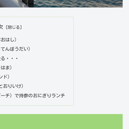
次
おおはし）
まてんぼうだい）
走る・・・
のはま）
エンド）
とおりいけ）
ビーチ）で持参のおにぎりランチ