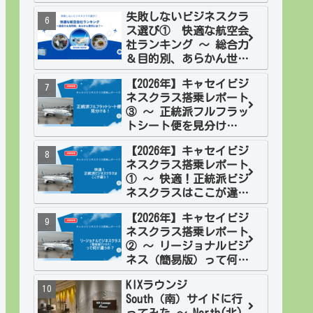
欧２週間旅 フィンラン
失敗しないビジネスクラ
ド
ス選び① 快適な航空会
社ランキング ～ 総合力
＆目的別、あらかん世代
には？
【2026年】キャセイビジ
ネスクラス搭乗レポート
③ ～ 正統派フルフラッ
トシート便を見分け
る！
【2026年】キャセイビジ
ネスクラス搭乗レポート
① ～ 快適！正統派ビジ
ネスクラスはここが違
う！
【2026年】キャセイビジ
ネスクラス搭乗レポート
② ～ リージョナルビジ
ネス（簡易版）って何が
違うの？
KIXラウンジ
South（南）サイドに行
ってみた ～ North(北)