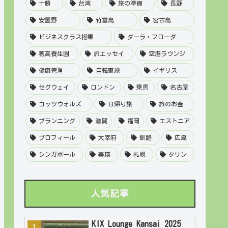
十勝
台湾
旅の準備
長野
安曇野
竹富島
宮古島
ビジネスクラス搭乗
ダーラ・フローダ
穂高養生園
旅エッセイ
空港ラウンジ
健康管理
自転車旅
イギリス
セグウェイ
ロンドン
乗馬
名古屋
コッツウォルズ
日帰り旅
旅のお金
プランニング
滋賀
福岡
エストニア
プロフィール
大宰府
釧路
広島
シンガポール
美瑛
札幌
タリン
人気記事
KIX Lounge Kansai 2025