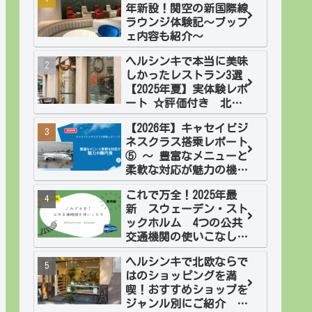
年新設！関空の新国際線
ラウンジ体験記～ブッフ
ェ内容も紹介～
ヘルシンキで本当に美味
しかったレストラン3選
【2025年夏】実体験レポ
ート ☆評価付き 北欧2
週間旅・フィンランド
【2026年】キャセイビジ
ネスクラス搭乗レポート
⑤ ～ 豊富なメニューと
柔軟な対応が魅力の機内
食
これで万全！2025年最
新 スウェーデン・スト
ックホルム 4つの公共
交通機関の使いこなし
方 実践編
ヘルシンキで北欧ならで
はのショッピングを満
喫！おすすめショップを
ジャンル別にご紹介 北