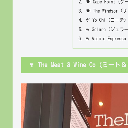
🍽 Cape Poin
🍽 The Windso
🍨 Yo-Chi（ヨーチ
☕ Gelare（ジェラ
☕ Atomic Esp
🍷 The Meat & Wine Co（ミー