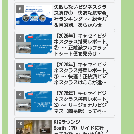
欧２週間旅 フィンラン
失敗しないビジネスクラ
ド
ス選び① 快適な航空会
社ランキング ～ 総合力
＆目的別、あらかん世代
には？
【2026年】キャセイビジ
ネスクラス搭乗レポート
③ ～ 正統派フルフラッ
トシート便を見分け
る！
【2026年】キャセイビジ
ネスクラス搭乗レポート
① ～ 快適！正統派ビジ
ネスクラスはここが違
う！
【2026年】キャセイビジ
ネスクラス搭乗レポート
② ～ リージョナルビジ
ネス（簡易版）って何が
違うの？
KIXラウンジ
South（南）サイドに行
ってみた ～ North(北)