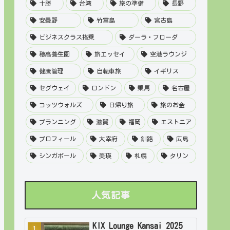
十勝
台湾
旅の準備
長野
安曇野
竹富島
宮古島
ビジネスクラス搭乗
ダーラ・フローダ
穂高養生園
旅エッセイ
空港ラウンジ
健康管理
自転車旅
イギリス
セグウェイ
ロンドン
乗馬
名古屋
コッツウォルズ
日帰り旅
旅のお金
プランニング
滋賀
福岡
エストニア
プロフィール
大宰府
釧路
広島
シンガポール
美瑛
札幌
タリン
人気記事
KIX Lounge Kansai 2025