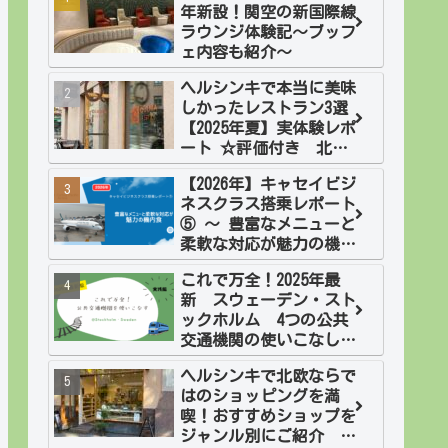
年新設！関空の新国際線
ラウンジ体験記～ブッフ
ェ内容も紹介～
ヘルシンキで本当に美味
しかったレストラン3選
【2025年夏】実体験レポ
ート ☆評価付き 北欧2
週間旅・フィンランド
【2026年】キャセイビジ
ネスクラス搭乗レポート
⑤ ～ 豊富なメニューと
柔軟な対応が魅力の機内
食
これで万全！2025年最
新 スウェーデン・スト
ックホルム 4つの公共
交通機関の使いこなし
方 実践編
ヘルシンキで北欧ならで
はのショッピングを満
喫！おすすめショップを
ジャンル別にご紹介 北