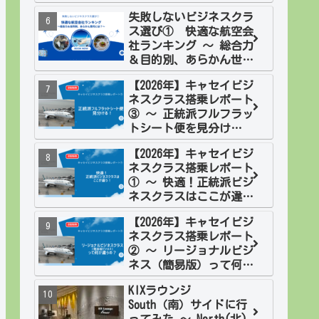
欧２週間旅 フィンラン
失敗しないビジネスクラ
ド
ス選び① 快適な航空会
社ランキング ～ 総合力
＆目的別、あらかん世代
には？
【2026年】キャセイビジ
ネスクラス搭乗レポート
③ ～ 正統派フルフラッ
トシート便を見分け
る！
【2026年】キャセイビジ
ネスクラス搭乗レポート
① ～ 快適！正統派ビジ
ネスクラスはここが違
う！
【2026年】キャセイビジ
ネスクラス搭乗レポート
② ～ リージョナルビジ
ネス（簡易版）って何が
違うの？
KIXラウンジ
South（南）サイドに行
ってみた ～ North(北)