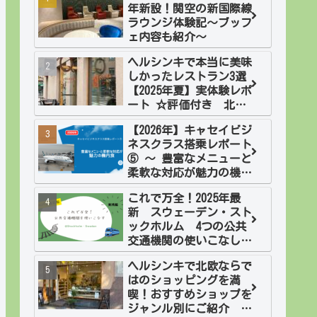
年新設！関空の新国際線
ラウンジ体験記～ブッフ
ェ内容も紹介～
ヘルシンキで本当に美味
しかったレストラン3選
【2025年夏】実体験レポ
ート ☆評価付き 北欧2
週間旅・フィンランド
【2026年】キャセイビジ
ネスクラス搭乗レポート
⑤ ～ 豊富なメニューと
柔軟な対応が魅力の機内
食
これで万全！2025年最
新 スウェーデン・スト
ックホルム 4つの公共
交通機関の使いこなし
方 実践編
ヘルシンキで北欧ならで
はのショッピングを満
喫！おすすめショップを
ジャンル別にご紹介 北