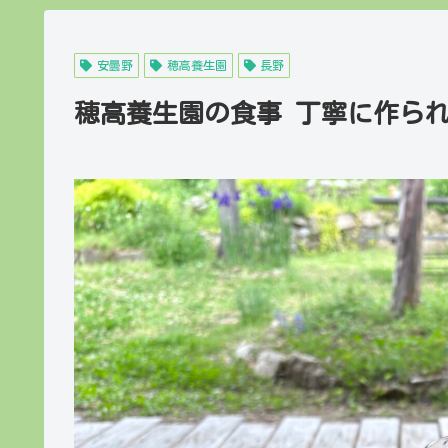
安曇野
穂高養生園
長野
穂高養生園の食事 丁寧に作ら