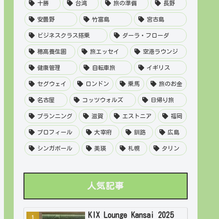
十勝
台湾
旅の準備
長野
安曇野
竹富島
宮古島
ビジネスクラス搭乗
ダーラ・フローダ
穂高養生園
旅エッセイ
空港ラウンジ
健康管理
自転車旅
イギリス
セグウェイ
ロンドン
乗馬
旅のお金
名古屋
コッツウォルズ
日帰り旅
プランニング
滋賀
エストニア
福岡
プロフィール
大宰府
釧路
広島
シンガポール
美瑛
札幌
タリン
人気記事
KIX Lounge Kansai 2025